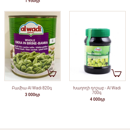
1 950դր
Բամիա-Al Wadi 820գ
Խաղողի դոշաբ - Al Wadi
700գ
3 000դր
4 000դր