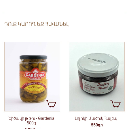
ԴՈւՔ ԿԱՐՈՂ ԵՔ ՀԱՎԱՆԵԼ
Ծիծակի թթու - Gardenia
Լոլիկի Մածուկ Հալեպ
500գ
550դր