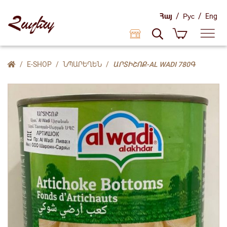
/
/
Հայ
Рус
Eng
E-SHOP
ՆՊԱՐԵՂԵՆ
ԱՐՏԻՇՈՔ-AL WADI 780Գ