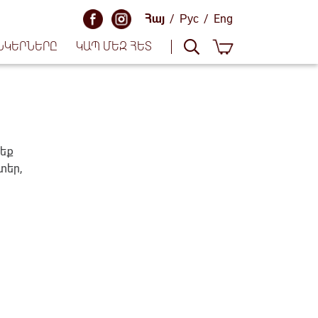
Հայ
/
Рус
/
Eng
ՆԿԵՐՆԵՐԸ
ԿԱՊ ՄԵԶ ՀԵՏ
 եք
տեր,