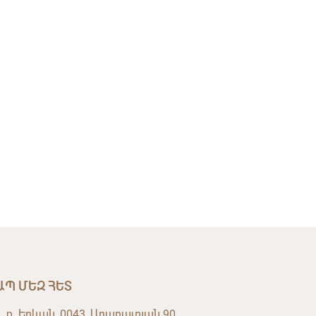
ԱՊ ՄԵԶ ՀԵՏ
, ք. Երևան, 0043, Արարատյան 90