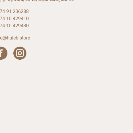
74 91 206288
74 10 429410
74 10 429430
fo@haleb.store