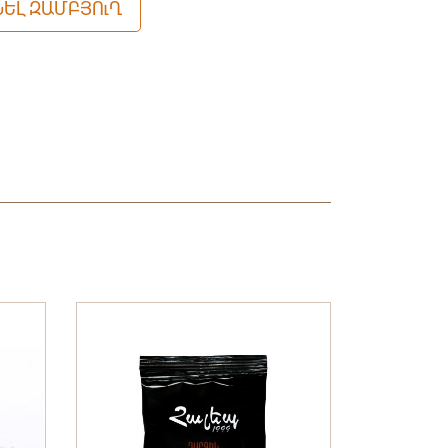
ԵԼ ԶԱՄԲՅՈւՂ