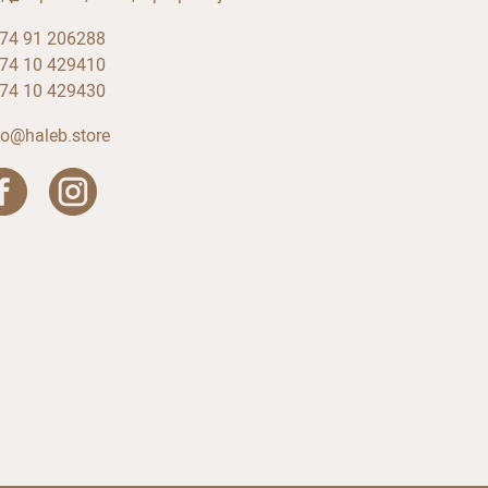
74 91 206288
74 10 429410
74 10 429430
fo@haleb.store