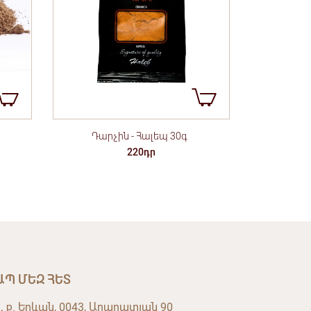
Դարչին - Հալեպ 30գ
220դր
ԱՊ ՄԵԶ ՀԵՏ
, ք. Երևան, 0043, Արարատյան 90