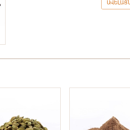
ԱՎԵԼԱՑՆ