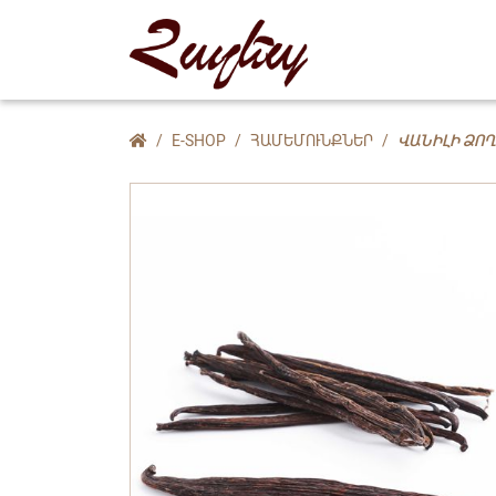
E-SHOP
ՀԱՄԵՄՈՒՆՔՆԵՐ
ՎԱՆԻԼԻ ՁՈ