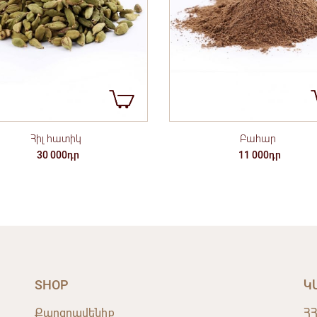
Հիլ հատիկ
Բահար
30 000դր
11 000դր
SHOP
Կ
Քաղցրավենիք
ՀՀ