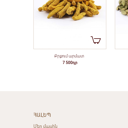
Քրքում արմատ
7 500դր
ՀԱԼԵՊ
Մեր մասին