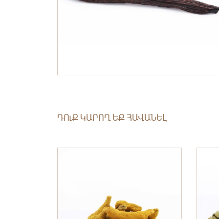
ԴՈւՔ ԿԱՐՈՂ ԵՔ ՀԱՎԱՆԵԼ