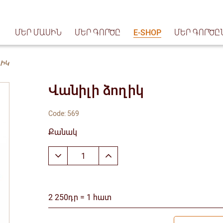
ՄԵՐ ՄԱՍԻՆ
ՄԵՐ ԳՈՐԾԸ
E-SHOP
ՄԵՐ ԳՈՐԾԸ
ՂԻԿ
Վանիլի ձողիկ
Code: 569
Քանակ
2 250դր = 1 հատ