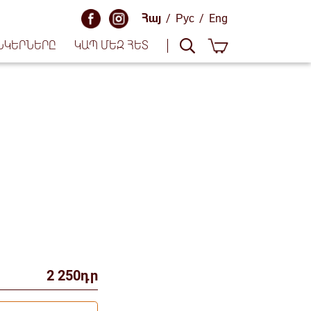
Հայ
/
Рус
/
Eng
ՆԿԵՐՆԵՐԸ
ԿԱՊ ՄԵԶ ՀԵՏ
2 250դր