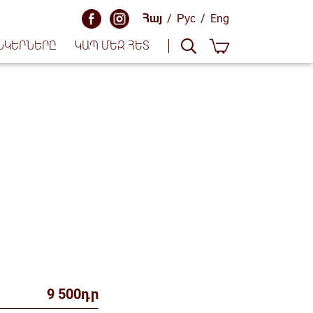
Հայ
/
Рус
/
Eng
ՆԿԵՐՆԵՐԸ
ԿԱՊ ՄԵԶ ՀԵՏ
9 500դր