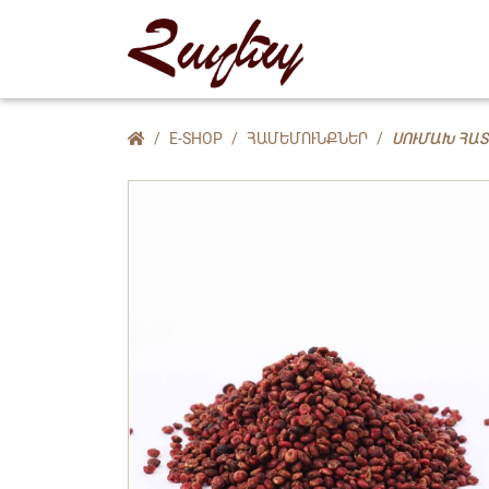
E-SHOP
ՀԱՄԵՄՈՒՆՔՆԵՐ
ՍՈՒՄԱԽ ՀԱ