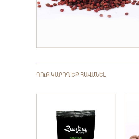
ԴՈւՔ ԿԱՐՈՂ ԵՔ ՀԱՎԱՆԵԼ