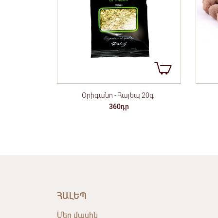
Օրիգանո - Հալեպ 20գ
360դր
ՀԱԼԵՊ
Մեր մասին