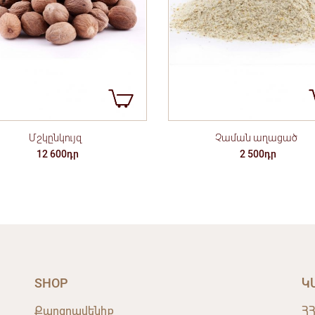
Մշկընկույզ
Չաման աղացած
12 600դր
2 500դր
SHOP
Կ
Քաղցրավենիք
ՀՀ