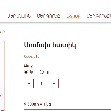
ՄԵՐ ՄԱՍԻՆ
ՄԵՐ ԳՈՐԾԸ
E-SHOP
ՄԵՐ ԳՈՐԾԸ
ՏԻԿ
Սումախ հատիկ
Code: 510
Քաշ
կգ
գր
9 500դր = 1 կգ