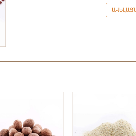
ԱՎԵԼԱՑՆ