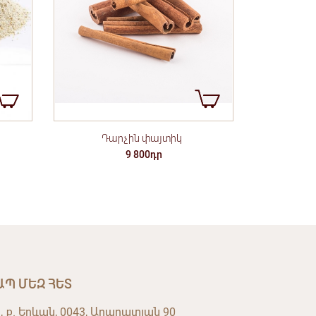
Դարչին փայտիկ
9 800դր
ԱՊ ՄԵԶ ՀԵՏ
, ք. Երևան, 0043, Արարատյան 90