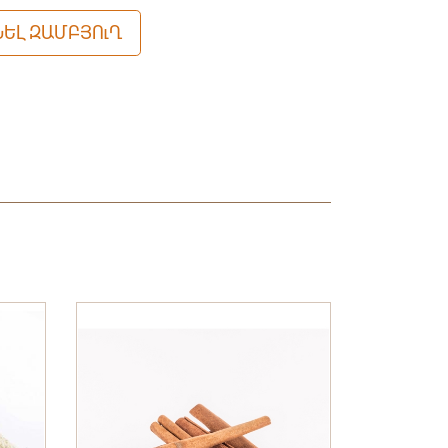
ԵԼ ԶԱՄԲՅՈւՂ