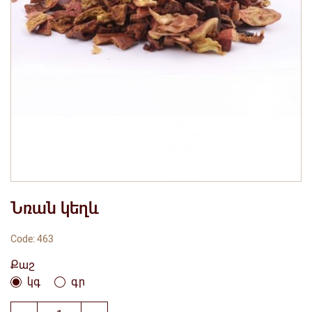
Նռան կեղև
Code: 463
Քաշ
կգ
գր