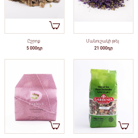
Ըշրոք
Մանուշակի թեյ
5 000դր
21 000դր