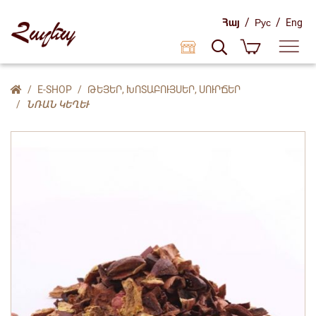
/
/
Հայ
Рус
Eng
E-SHOP
ԹԵՅԵՐ, ԽՈՏԱԲՈՒՅՍԵՐ, ՍՈՒՐՃԵՐ
ՆՌԱՆ ԿԵՂԵՒ