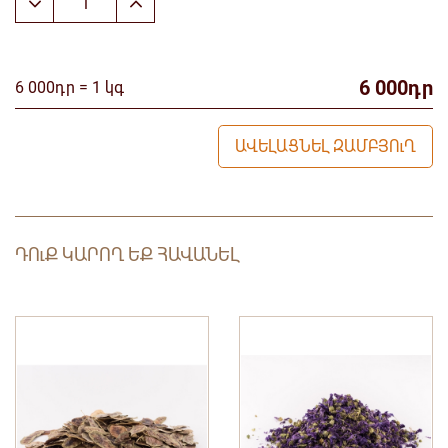
6 000դր
6 000դր = 1 կգ
ԱՎԵԼԱՑՆԵԼ ԶԱՄԲՅՈւՂ
ԴՈւՔ ԿԱՐՈՂ ԵՔ ՀԱՎԱՆԵԼ