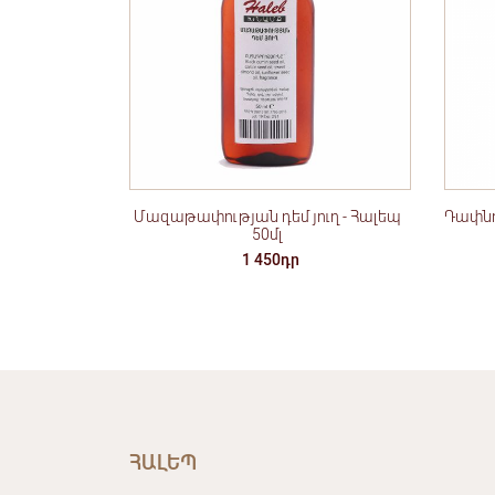
Մազաթափության դեմ յուղ - Հալեպ
Դափնու
50մլ
1 450դր
ՀԱԼԵՊ