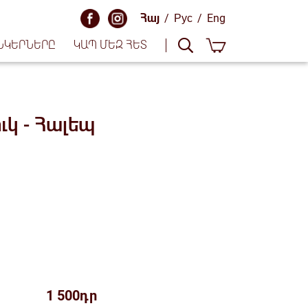
Հայ
/
Рус
/
Eng
ՆԿԵՐՆԵՐԸ
ԿԱՊ ՄԵԶ ՀԵՏ
ւկ - Հալեպ
1 500դր