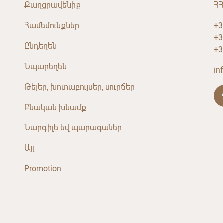
Քաղցրավենիք
ՀՀ
Համեմունքներ
+3
+3
Ընդեղեն
+3
Նպարեղեն
in
Թեյեր, խոտաբույսեր, սուրճեր
Բնական խնամք
Նարգիլե եվ պարագաներ
Այլ
Promotion