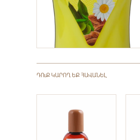
ԴՈւՔ ԿԱՐՈՂ ԵՔ ՀԱՎԱՆԵԼ