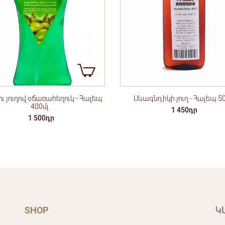
 յուղով օճառահեղուկ - Հալեպ
Սևագնդիկի յուղ - Հալեպ 50
400մլ
1 450դր
1 500դր
SHOP
Կ