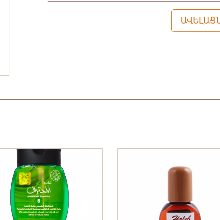
ԱՎԵԼԱՑՆ