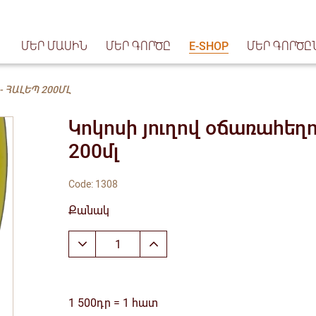
ՄԵՐ ՄԱՍԻՆ
ՄԵՐ ԳՈՐԾԸ
E-SHOP
ՄԵՐ ԳՈՐԾԸ
- ՀԱԼԵՊ 200ՄԼ
Կոկոսի յուղով օճառահեղո
200մլ
Code: 1308
Քանակ
1 500դր = 1 հատ