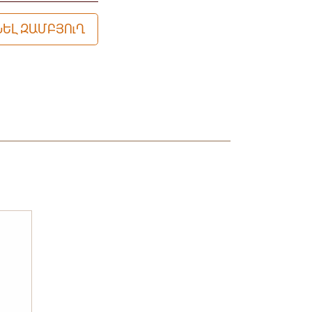
ԵԼ ԶԱՄԲՅՈւՂ