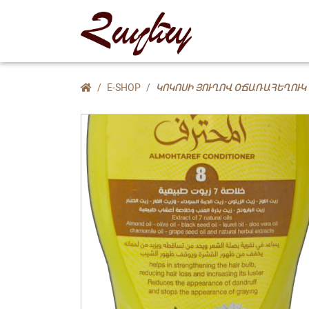
E-SHOP
ԿՈԿՈՍԻ ՅՈՒՂՈՎ ՕՃԱՌԱՀԵՂՈՒԿ 