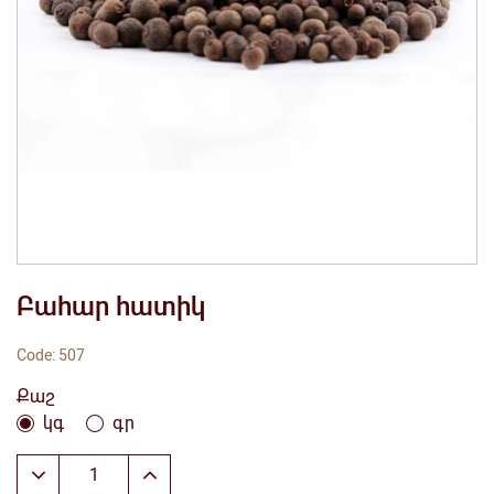
Բահար հատիկ
Code: 507
Քաշ
կգ
գր