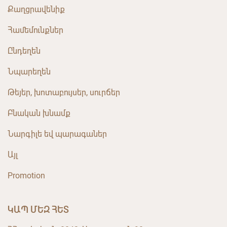
Քաղցրավենիք
Համեմունքներ
Ընդեղեն
Նպարեղեն
Թեյեր, խոտաբույսեր, սուրճեր
Բնական խնամք
Նարգիլե եվ պարագաներ
Այլ
Promotion
ԿԱՊ ՄԵԶ ՀԵՏ