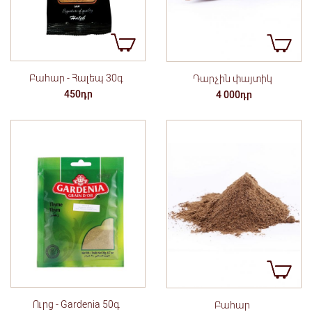
Բահար - Հալեպ 30գ
Դարչին փայտիկ
450դր
4 000դր
Ուրց - Gardenia 50գ
Բահար