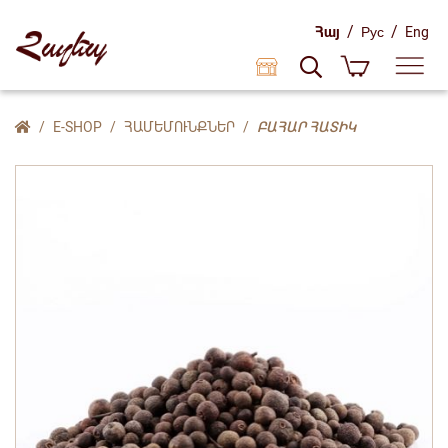
/
/
Հայ
Рус
Eng
E-SHOP
ՀԱՄԵՄՈՒՆՔՆԵՐ
ԲԱՀԱՐ ՀԱՏԻԿ