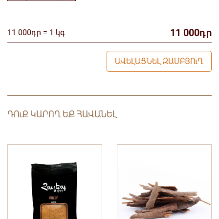
11 000դր
11 000դր = 1 կգ
ԱՎԵԼԱՑՆԵԼ ԶԱՄԲՅՈւՂ
ԴՈւՔ ԿԱՐՈՂ ԵՔ ՀԱՎԱՆԵԼ