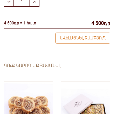
4 500դր
4 500դր = 1 հատ
ԱՎԵԼԱՑՆԵԼ ԶԱՄԲՅՈւՂ
ԴՈւՔ ԿԱՐՈՂ ԵՔ ՀԱՎԱՆԵԼ