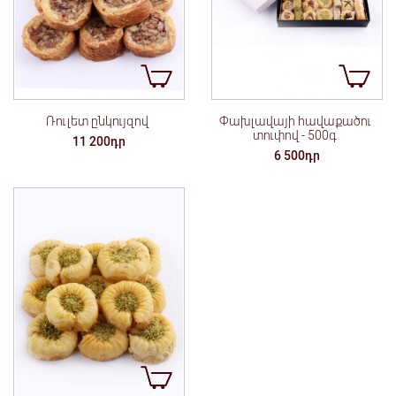
Ռուլետ ընկույզով
Փախլավայի հավաքածու
տուփով - 500գ
11 200դր
6 500դր