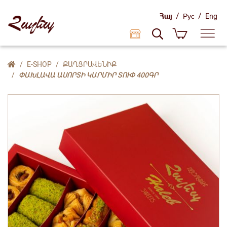
/
/
Հայ
Рус
Eng
E-SHOP
ՔԱՂՑՐԱՎԵՆԻՔ
ՓԱԽԼԱՎԱ ԱՍՈՐՏԻ ԿԱՐՄԻՐ ՏՈՒՓ 400ԳՐ