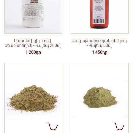
Սևագնդիկի յուղով
Մազաթափության դեմ յուղ
օճառահեղուկ - Հալեպ 200մլ
- Հալեպ 50մլ
1 200դր
1 450դր