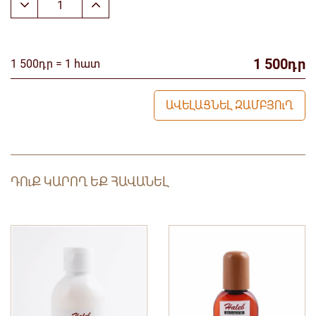
1 500դր
1 500դր = 1 հատ
ԱՎԵԼԱՑՆԵԼ ԶԱՄԲՅՈւՂ
ԴՈւՔ ԿԱՐՈՂ ԵՔ ՀԱՎԱՆԵԼ