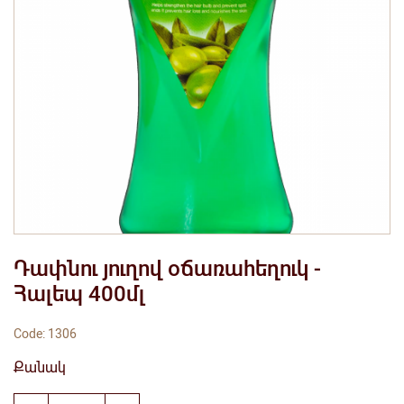
Դափնու յուղով օճառահեղուկ -
Հալեպ 400մլ
Code: 1306
Քանակ