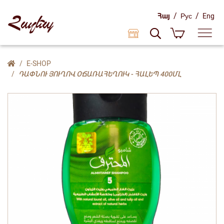
/
/
Հայ
Рус
Eng
E-SHOP
ԴԱՓՆՈՒ ՅՈՒՂՈՎ ՕՃԱՌԱՀԵՂՈՒԿ - ՀԱԼԵՊ 400ՄԼ