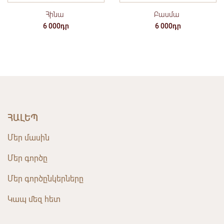
Բասմա
Հինա
6 000դր
6 000դր
ՀԱԼԵՊ
Մեր մասին
Մեր գործը
Մեր գործընկերները
Կապ մեզ հետ