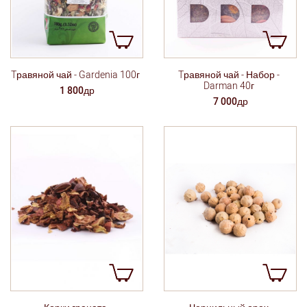
Tравяной чай - Gardenia 100г
Tравяной чай - Набор -
Darman 40г
1 800др
7 000др