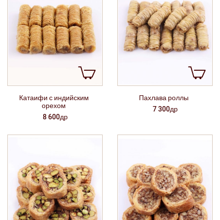
Катаифи с индийским
Пахлава роллы
орехом
7 300др
8 600др