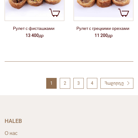
Рулет с фисташками
Рулет с грецкими орехами
13 400др
11 200др
1
2
3
4
Հաջորդը
HALEB
О нас