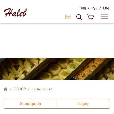
/
/
Հայ
Рус
Eng
E-SHOP
СЛАДОСТИ
Տեսականի
Ֆիլտր