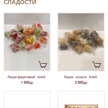
СЛАДОСТИ
Лукум фруктовый - Алеб
Лукум - асорти - Алеб
1 500др
2 000др