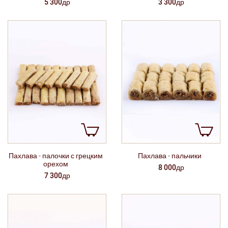
3 300др
5 300др
Пахлава - палочки с грецким
Пахлава - пальчики
орехом
8 000др
7 300др