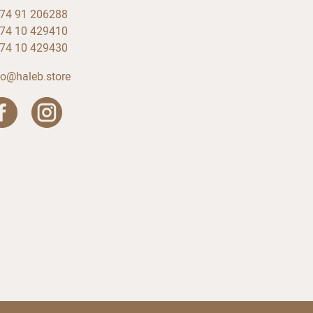
74 91 206288
74 10 429410
74 10 429430
fo@haleb.store