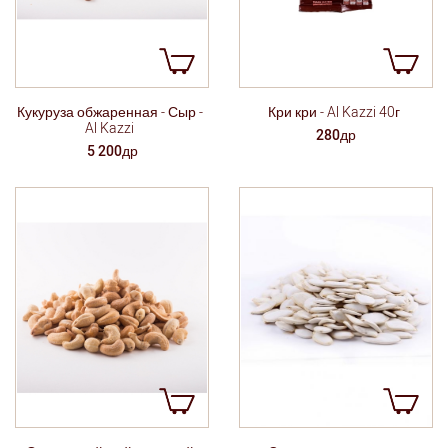
Кукуруза обжаренная - Сыр -
Кри кри - Al Kazzi 40г
Al Kazzi
280др
5 200др