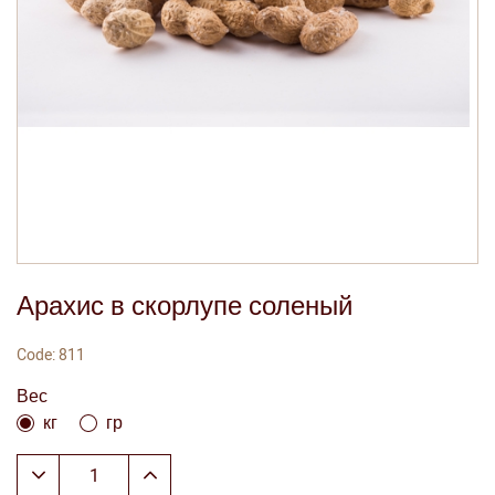
Арахис в скорлупе соленый
Code: 811
Вес
кг
гр